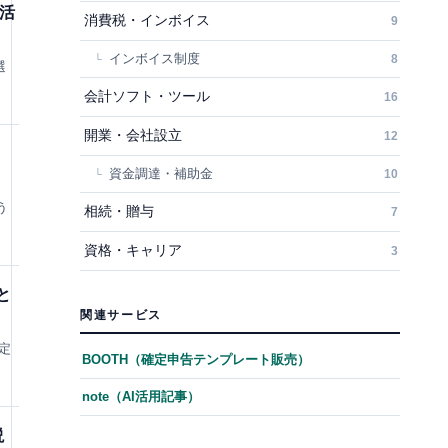
活
消費税・インボイス
9
インボイス制度
8
選
会計ソフト・ツール
16
開業・会社設立
12
ク
資金調達・補助金
10
う
相続・贈与
7
資格・キャリア
3
と
関連サービス
定
BOOTH（確定申告テンプレート販売）
note（AI活用記事）
説