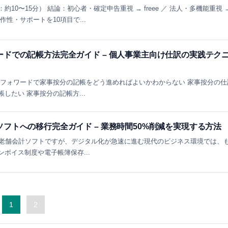
10〜15分） 結論：初心者・確定申告重視 → freee ／ 法人・多機能重視 
性・サポートを10項目で...
ドでの記帳方法完全ガイド – 個人事業主向け仕訳の実践テク
ーフォワードで家事按分の記帳をどう進めればよいかわからない 家事按分の仕
したい 家事按分の記帳方...
フトへの移行完全ガイド – 業務時間50%削減を実現する方法
つ老舗会計ソフトですが、デジタル化が急速に進む現代のビジネス環境では、
ボイス制度や電子帳簿保存...
1
2