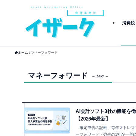
消費税
ホーム
マネーフォワード
マネーフォワード
– tag –
AI会計ソフト3社の機能を
【2026年最新】
「確定申告の記帳、毎年ストレスで…
ーフォワード・弥生の3社が一斉にA