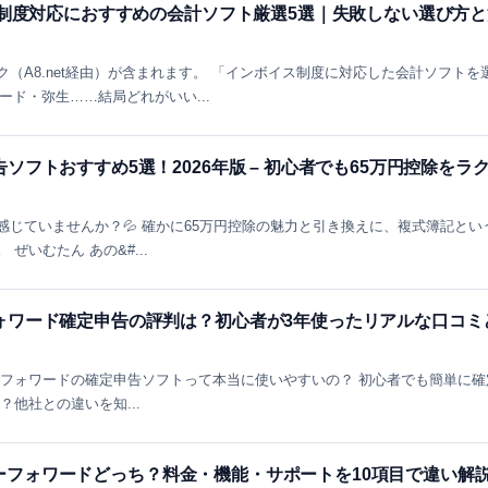
ス制度対応におすすめの会計ソフト厳選5選｜失敗しない選び方と
（A8.net経由）が含まれます。 「インボイス制度に対応した会計ソフトを
ワード・弥生……結局どれがいい...
フトおすすめ5選！2026年版 – 初心者でも65万円控除をラ
じていませんか？💦 確かに65万円控除の魅力と引き換えに、複式簿記とい
ぜいむたん あの&#...
ォワード確定申告の評判は？初心者が3年使ったリアルな口コミ
ーフォワードの確定申告ソフトって本当に使いやすいの？ 初心者でも簡単に確
？他社との違いを知...
 マネーフォワードどっち？料金・機能・サポートを10項目で違い解