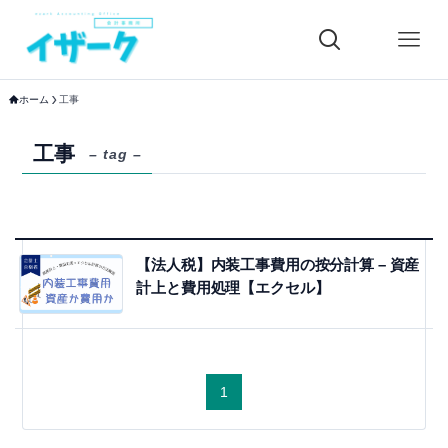
ホーム
工事
工事
– tag –
【法人税】内装工事費用の按分計算 – 資産
計上と費用処理【エクセル】
1