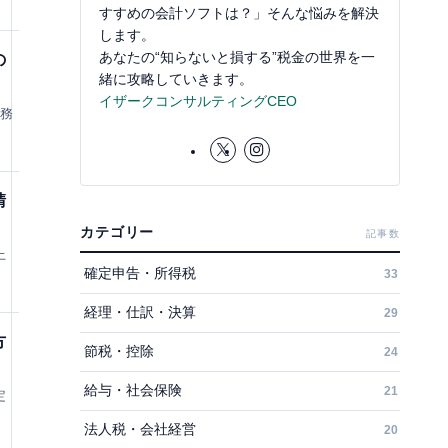
すすめの会計ソフトは？」そんな悩みを解決
します。
あなたの“知らないと損する”税金の世界を一
の
緒に攻略していきます。
イザークコンサルティングCEO
財務
請
カテゴリー
記事数
上
確定申告・所得税
33
経理・仕訳・決算
29
方
節税・控除
24
給与・社会保険
21
定
法人税・会社経営
20