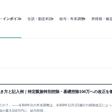
・インボイス
仕訳・勘定科目
給与・年末調整
所得税・確
き方と記入例｜特定親族特別控除・基礎控除104万への改正を
の？」——令和8年分の年末調整は、令和8年12月1日施行の税制改正によっ
最大104万円に、給与所得...