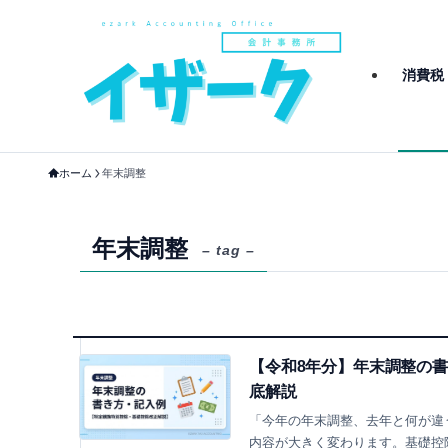
消費税
ホーム
年末調整
年末調整
– tag –
【令和8年分】年末調整の書
底解説
「今年の年末調整、去年と何が違う
内容が大きく変わります。基礎控除が