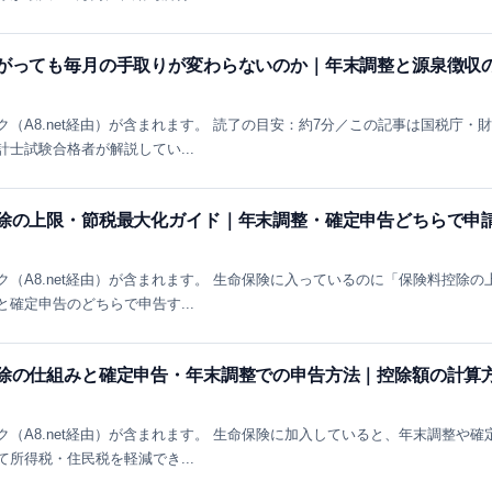
上がっても毎月の手取りが変わらないのか｜年末調整と源泉徴収
（A8.net経由）が含まれます。 読了の目安：約7分／この記事は国税庁・
士試験合格者が解説してい...
控除の上限・節税最大化ガイド｜年末調整・確定申告どちらで申
（A8.net経由）が含まれます。 生命保険に入っているのに「保険料控除の
確定申告のどちらで申告す...
控除の仕組みと確定申告・年末調整での申告方法｜控除額の計算
（A8.net経由）が含まれます。 生命保険に加入していると、年末調整や確
所得税・住民税を軽減でき...