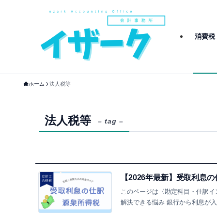
消費税
ホーム
法人税等
法人税等
– tag –
【2026年最新】受取利息
このページは〈勘定科目・仕訳イ
解決できる悩み 銀行から利息が入