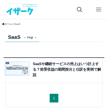
ホーム
SaaS
SaaS
– tag –
SaaSや継続サービスの売上はいつ計上す
る？前受収益の期間按分と仕訳を実例で解
説
1