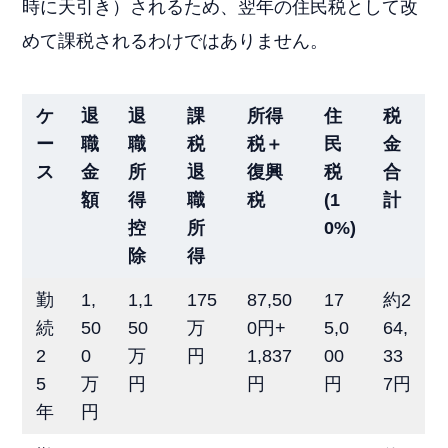
時に天引き）されるため、翌年の住民税として改
めて課税されるわけではありません。
ケ
退
退
課
所得
住
税
ー
職
職
税
税＋
民
金
ス
金
所
退
復興
税
合
額
得
職
税
(1
計
控
所
0%)
除
得
勤
1,
1,1
175
87,50
17
約2
続
50
50
万
0円+
5,0
64,
2
0
万
円
1,837
00
33
5
万
円
円
円
7円
年
円