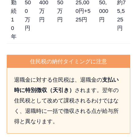
勤
50
400
50
25,00
50,
約7
続
0
万
万
0円+5
000
5,5
1
万
円
円
25円
円
25
0
円
円
年
住民税の納付タイミングに注意
退職金に対する住民税は、退職金の
支払い
時に特別徴収（天引き）
されます。翌年の
住民税として改めて課税されるわけではな
く、退職時に一括で徴収される点が給与所
得と異なります。