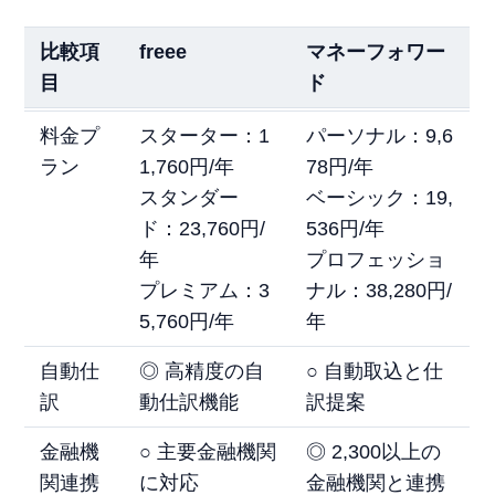
比較項
freee
マネーフォワー
目
ド
料金プ
スターター：1
パーソナル：9,6
ラン
1,760円/年
78円/年
スタンダー
ベーシック：19,
ド：23,760円/
536円/年
年
プロフェッショ
プレミアム：3
ナル：38,280円/
5,760円/年
年
自動仕
◎ 高精度の自
○ 自動取込と仕
訳
動仕訳機能
訳提案
金融機
○ 主要金融機関
◎ 2,300以上の
関連携
に対応
金融機関と連携