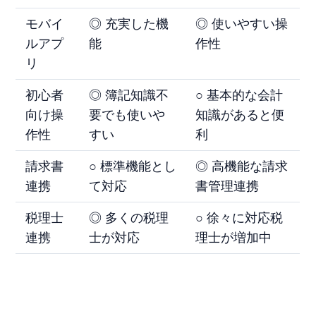
モバイ
◎ 充実した機
◎ 使いやすい操
ルアプ
能
作性
リ
初心者
◎ 簿記知識不
○ 基本的な会計
向け操
要でも使いや
知識があると便
作性
すい
利
請求書
○ 標準機能とし
◎ 高機能な請求
連携
て対応
書管理連携
税理士
◎ 多くの税理
○ 徐々に対応税
連携
士が対応
理士が増加中