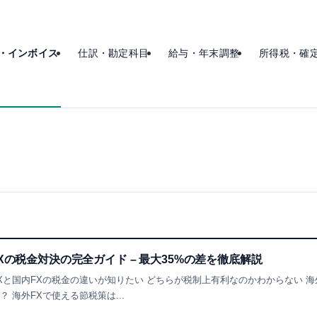
・インボイス
仕訳・勘定科目
給与・年末調整
所得税・確
Xの税金対決の完全ガイド – 最大35%の差を徹底解説
Xと国内FXの税金の違いが知りたい どちらが税制上有利なのかわからない 海
 海外FXで使える節税策は...