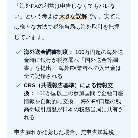
「海外FXの利益は申告しなくてもバレな
い」という考えは
大きな誤解
です。実際に
は様々な方法で税務当局は海外取引を把握
しています。
海外送金調書制度：
100万円超の海外送
金時に銀行が税務署へ「国外送金等調
書」を提出、 海外FX業者への入出金は
全て記録される
CRS（共通報告基準）による情報交
換：
100か国以上の参加国間で金融口座
情報を自動的に交換、 海外FX口座の残
高や取引履歴が日本の税務当局に共有さ
れる
申告漏れが発覚した場合、無申告加算税