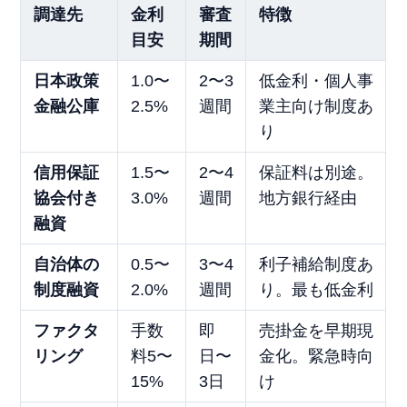
調達先
金利
審査
特徴
目安
期間
日本政策
1.0〜
2〜3
低金利・個人事
金融公庫
2.5%
週間
業主向け制度あ
り
信用保証
1.5〜
2〜4
保証料は別途。
協会付き
3.0%
週間
地方銀行経由
融資
自治体の
0.5〜
3〜4
利子補給制度あ
制度融資
2.0%
週間
り。最も低金利
ファクタ
手数
即
売掛金を早期現
リング
料5〜
日〜
金化。緊急時向
15%
3日
け