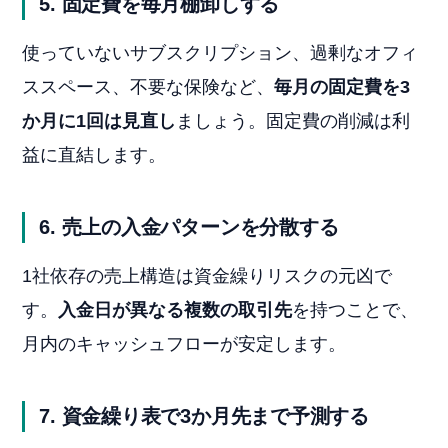
5. 固定費を毎月棚卸しする
使っていないサブスクリプション、過剰なオフィ
ススペース、不要な保険など、
毎月の固定費を3
か月に1回は見直し
ましょう。固定費の削減は利
益に直結します。
6. 売上の入金パターンを分散する
1社依存の売上構造は資金繰りリスクの元凶で
す。
入金日が異なる複数の取引先
を持つことで、
月内のキャッシュフローが安定します。
7. 資金繰り表で3か月先まで予測する