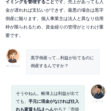
イミングを管理すること
です。売上があっても入
金が遅れれば支払いができず、最悪の場合は黒字
倒産に陥ります。個人事業主は法人と異なり信用
枠が限られるため、資金繰りの管理がとりわけ重
要です。
黒字倒産って…利益が出てるのに
倒産するんですか？
ぜいむたん
そうやねん。帳簿上は利益が出て
ても、
手元に現金がなければ仕入
イザーク
れも家賃も払えへん
やろ？「売掛