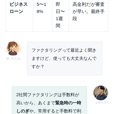
ビジネス
5〜1
即
高金利だが審査
ローン
8%
日〜
が早い。最終手
1週
段
間
ファクタリングって最近よく聞き
ますけど、使っても大丈夫なんで
ぜいむたん
すか？
2社間ファクタリングは手数料が
高いから、あくまで
緊急時の一時
イザーク
しのぎ
や。常用すると手数料で利