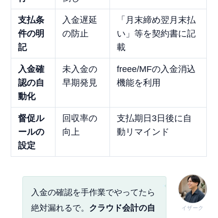
支払条
入金遅延
「月末締め翌月末払
件の明
の防止
い」等を契約書に記
記
載
入金確
未入金の
freee/MFの入金消込
認の自
早期発見
機能を利用
動化
督促ル
回収率の
支払期日3日後に自
ールの
向上
動リマインド
設定
入金の確認を手作業でやってたら
絶対漏れるで。
クラウド会計の自
イザーク