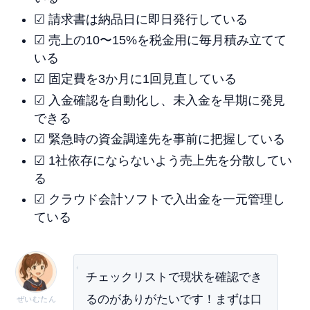
☑ 請求書は納品日に即日発行している
☑ 売上の10〜15%を税金用に毎月積み立てて
いる
☑ 固定費を3か月に1回見直している
☑ 入金確認を自動化し、未入金を早期に発見
できる
☑ 緊急時の資金調達先を事前に把握している
☑ 1社依存にならないよう売上先を分散してい
る
☑ クラウド会計ソフトで入出金を一元管理し
ている
チェックリストで現状を確認でき
るのがありがたいです！まずは口
ぜいむたん