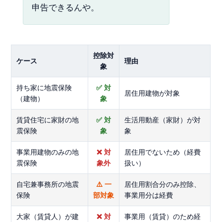
申告できるんや。
控除対
ケース
理由
象
持ち家に地震保険
✅ 対
居住用建物が対象
（建物）
象
賃貸住宅に家財の地
✅ 対
生活用動産（家財）が対
震保険
象
象
事業用建物のみの地
❌ 対
居住用でないため（経費
震保険
象外
扱い）
自宅兼事務所の地震
⚠️ 一
居住用割合分のみ控除、
保険
部対象
事業用分は経費
大家（賃貸人）が建
❌ 対
事業用（賃貸）のため経