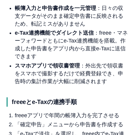
帳簿入力と申告書作成を一元管理
：日々の収
支データがそのまま確定申告書に反映される
ため、転記ミスがありません
e-Tax連携機能でダイレクト送信
：freee・マネ
ーフォワードともにe-Tax連携機能を搭載。作
成した申告書をアプリ内から直接e-Taxに送信
できます
スマホアプリで領収書管理
：外出先で領収書
をスマホで撮影するだけで経費登録でき、申
告時の集計作業が大幅に削減されます
freeeとe-Taxの連携手順
freeeアプリで年間の帳簿入力を完了させる
「確定申告」メニューから申告書を作成する
「e-Taxで送信」を選択し、freee内でe-Tax連