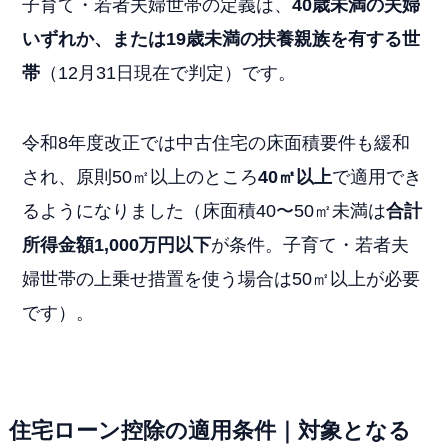
子育て・若者夫婦世帯の定義は、
40歳未満の夫婦
いずれか、または19歳未満の扶養親族を有する世
帯
（12月31日現在で判定）です。
令和8年度改正では中古住宅の床面積要件も緩和
され、原則50㎡以上のところ
40㎡以上
で適用でき
るようになりました（床面積40〜50㎡未満は
合計
所得金額1,000万円以下
が条件。子育て・若者夫
婦世帯の上乗せ措置を使う場合は50㎡以上が必要
です）。
住宅ローン控除の適用条件｜対象となる