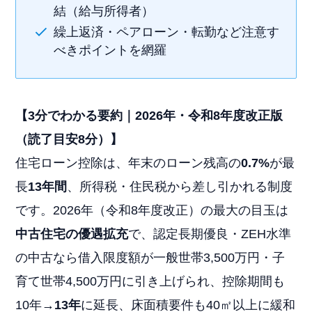
結（給与所得者）
繰上返済・ペアローン・転勤など注意す
べきポイントを網羅
【3分でわかる要約｜2026年・令和8年度改正版
（読了目安8分）】
住宅ローン控除は、年末のローン残高の
0.7%
が最
長
13年間
、所得税・住民税から差し引かれる制度
です。2026年（令和8年度改正）の最大の目玉は
中古住宅の優遇拡充
で、認定長期優良・ZEH水準
の中古なら借入限度額が一般世帯3,500万円・子
育て世帯4,500万円に引き上げられ、控除期間も
10年→
13年
に延長、床面積要件も40㎡以上に緩和