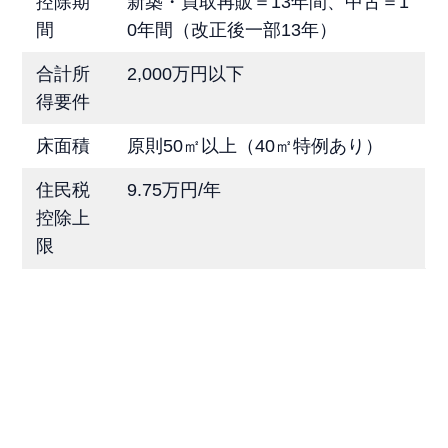
控除期
新築・買取再販＝13年間、中古＝1
間
0年間（改正後一部13年）
合計所
2,000万円以下
得要件
床面積
原則50㎡以上（40㎡特例あり）
住民税
9.75万円/年
控除上
限