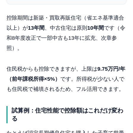
控除期間は新築・買取再販住宅（省エネ基準適合
以上）が
13年間
、中古住宅は原則
10年間
です（令
和8年度改正で一部中古も13年に拡充、次章参
照）。
住民税からも控除できますが、上限は
9.75万円/年
（前年課税所得×5%）
です。所得税が少ない人で
も住民税で補填されるため、フル活用できます。
試算例：住宅性能で控除額はこれだけ変わ
る