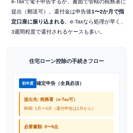
e-Taxで電子申告するか、書面で管轄の税務署に
提出（郵送可）。還付金は申告後
1〜2か月で指
定口座に振り込まれる
。e-Taxなら処理が早く、
3週間程度で還付されるケースも多い。
住宅ローン控除の手続きフロー
確定申告（全員必須）
初年度
提出先: 税務署（e-Tax可）
時期: 1月〜3月（還付申告は1月から）
必要書類: 8〜9点