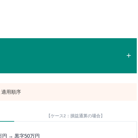
と適用順序
【ケース2：損益通算の場合】
円 → 黒字50万円