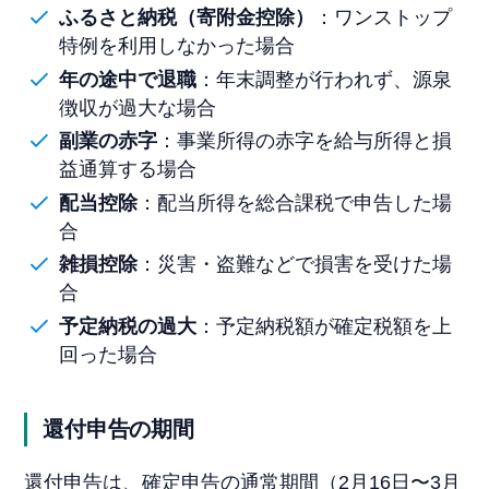
ふるさと納税（寄附金控除）
：ワンストップ
特例を利用しなかった場合
年の途中で退職
：年末調整が行われず、源泉
徴収が過大な場合
副業の赤字
：事業所得の赤字を給与所得と損
益通算する場合
配当控除
：配当所得を総合課税で申告した場
合
雑損控除
：災害・盗難などで損害を受けた場
合
予定納税の過大
：予定納税額が確定税額を上
回った場合
還付申告の期間
還付申告は、確定申告の通常期間（2月16日〜3月