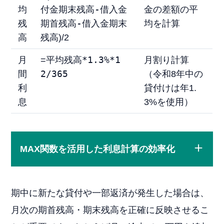
付金期末残高-借入金
均
金の差額の平
期首残高-借入金期末
残
均を計算
残高
高
)/2
平均残高*1.3%*1
月
=
月割り計算
2/365
間
（令和8年中の
利
貸付けは年1.
息
3%を使用）
MAX関数を活用した利息計算の効率化
期中に新たな貸付や一部返済が発生した場合は、
月次の期首残高・期末残高を正確に反映させるこ