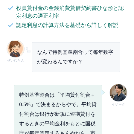
役員貸付金の金銭消費貸借契約書ひな形と認
定利息の適正利率
認定利息の計算方法を基礎から詳しく解説
なんで特例基準割合って毎年数字
ぜいむたん
が変わるんですか？
特例基準割合は「平均貸付割合＋
0.5%」で決まるからやで。平均貸
イザーク
付割合は銀行が新規に短期貸付を
するときの平均金利をもとに国税
庁が毎年算定するもんやから、市