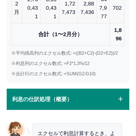
2
1,72
2,88
0,43
0,43
7,9
702
月
7,473
7,436
1
1
77
1,8
合計（1〜2月分）
96
※平均残高列のエクセル数式: =((B2+C2)-(D2+E2))/2
※利息列のエクセル数式: =F2*1.3%/12
※合計行のエクセル数式: =SUM(G2:G10)
利息の仕訳処理（概要）
エクセルで利息計算するとき、よ