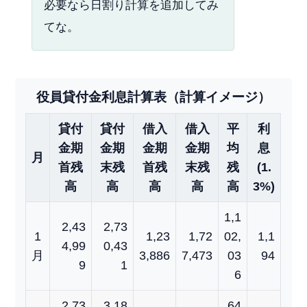
必要なら日割り計算を追加してみ
てな。
役員貸付金利息計算表（計算イメージ）
貸付
貸付
借入
借入
平
利
金期
金期
金期
金期
均
息
月
首残
末残
首残
末残
残
(1.
高
高
高
高
高
3%)
1,1
2,43
2,73
1
1,23
1,72
02,
1,1
4,99
0,43
月
3,886
7,473
03
94
9
1
6
2,73
3,18
64