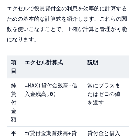
エクセルで役員貸付金の利息を効率的に計算する
ための基本的な計算式を紹介します。これらの関
数を使いこなすことで、正確な計算と管理が可能
になります。
項
エクセル計算式
説明
目
MAX(貸付金残高-借
純
=
常にプラスま
入金残高,0)
貸
たはゼロの値
付
を返す
金
額
貸付金期首残高+貸
平
=(
貸付金と借入