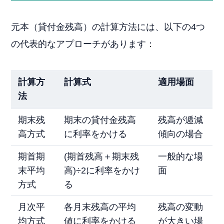
元本（貸付金残高）の計算方法には、以下の4つ
の代表的なアプローチがあります：
計算方
計算式
適用場面
法
期末残
期末の貸付金残高
残高が逓減
高方式
に利率をかける
傾向の場合
期首期
(期首残高＋期末残
一般的な場
末平均
高)÷2に利率をかけ
面
方式
る
月次平
各月末残高の平均
残高の変動
均方式
値に利率をかける
が大きい場